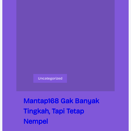
Uncategorized
Mantap168 Gak Banyak
Tingkah, Tapi Tetap
Nempel