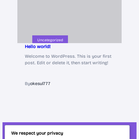
Uncategorized
Hello world!
Welcome to WordPress. This is your first
post. Edit or delete it, then start writing!
By
okesul777
We respect your privacy