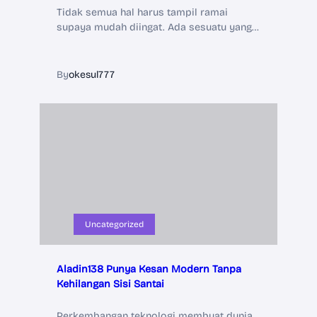
Tidak semua hal harus tampil ramai
supaya mudah diingat. Ada sesuatu yang…
By
okesul777
Uncategorized
Aladin138 Punya Kesan Modern Tanpa
Kehilangan Sisi Santai
Perkembangan teknologi membuat dunia