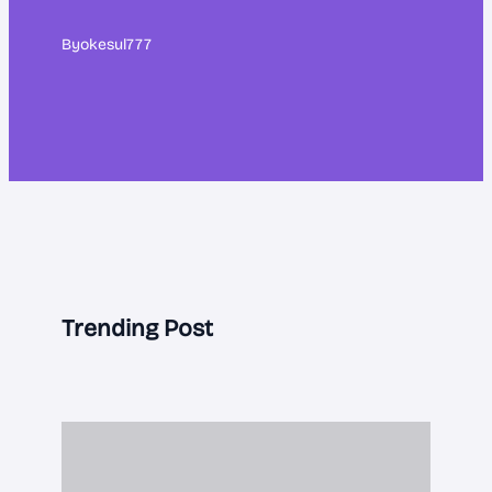
By
okesul777
Trending Post