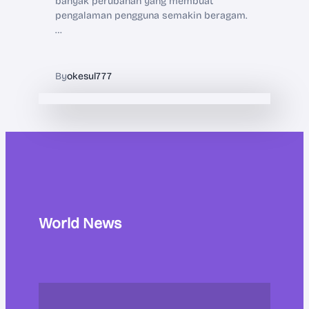
banyak perubahan yang membuat
pengalaman pengguna semakin beragam.
…
By
okesul777
World News