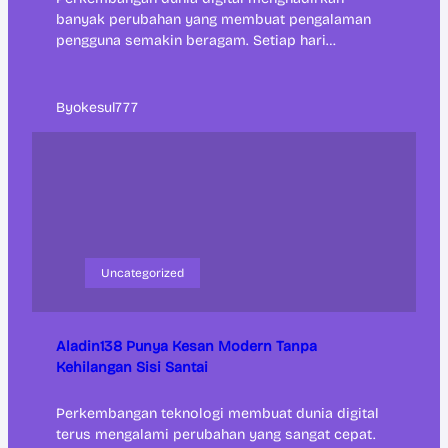
banyak perubahan yang membuat pengalaman
pengguna semakin beragam. Setiap hari…
By
okesul777
Uncategorized
Aladin138 Punya Kesan Modern Tanpa
Kehilangan Sisi Santai
Perkembangan teknologi membuat dunia digital
terus mengalami perubahan yang sangat cepat.