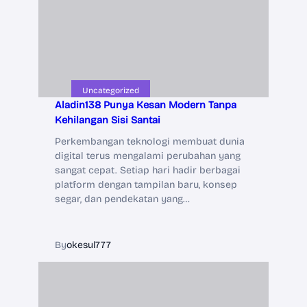
Uncategorized
Aladin138 Punya Kesan Modern Tanpa
Kehilangan Sisi Santai
Perkembangan teknologi membuat dunia
digital terus mengalami perubahan yang
sangat cepat. Setiap hari hadir berbagai
platform dengan tampilan baru, konsep
segar, dan pendekatan yang…
By
okesul777