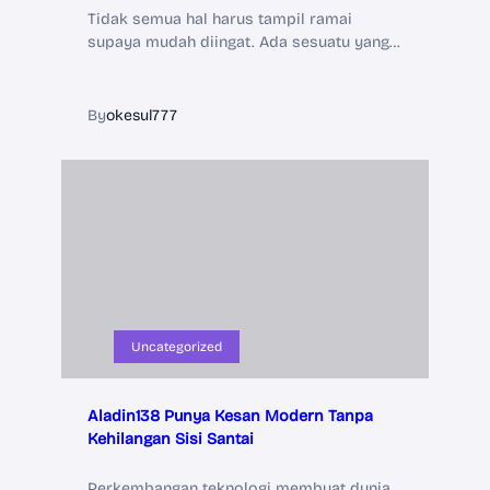
Tidak semua hal harus tampil ramai
supaya mudah diingat. Ada sesuatu yang…
By
okesul777
Uncategorized
Aladin138 Punya Kesan Modern Tanpa
Kehilangan Sisi Santai
Perkembangan teknologi membuat dunia