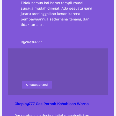
Tidak semua hal harus tampil ramai
supaya mudah diingat. Ada sesuatu yang
justru meninggalkan kesan karena
pembawaannya sederhana, tenang, dan
tidak terlalu…
By
okesul777
Uncategorized
Okeplay777 Gak Pernah Kehabisan Warna
Perkembangan dunia digital menghadirkan