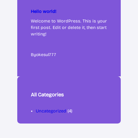
Hello world!
Welcome to WordPress. This is your
first post. Edit or delete it, then start
writing!
By
okesul777
All Categories
Uncategorized
(4)