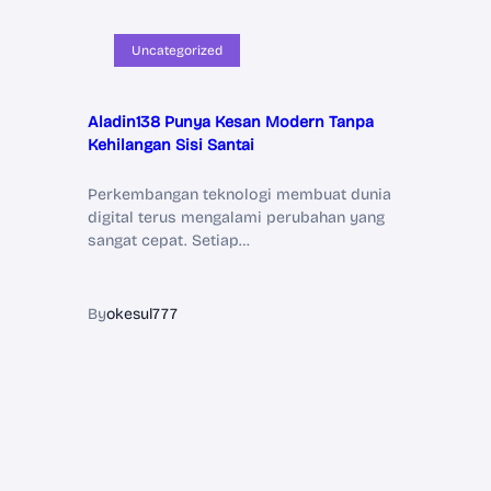
Uncategorized
Aladin138 Punya Kesan Modern Tanpa
Kehilangan Sisi Santai
Perkembangan teknologi membuat dunia
digital terus mengalami perubahan yang
sangat cepat. Setiap…
By
okesul777