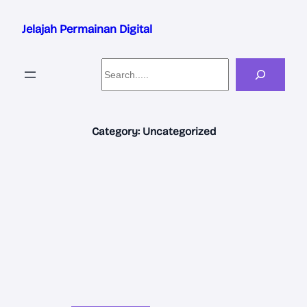
Skip
to
Jelajah Permainan Digital
content
Search
Category:
Uncategorized